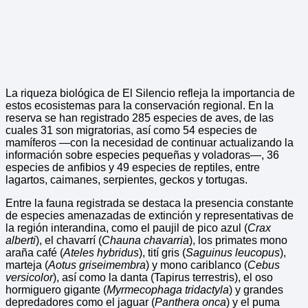
La riqueza biológica de El Silencio refleja la importancia de
estos ecosistemas para la conservación regional. En la
reserva se han registrado 285 especies de aves, de las
cuales 31 son migratorias, así como 54 especies de
mamíferos —con la necesidad de continuar actualizando la
información sobre especies pequeñas y voladoras—, 36
especies de anfibios y 49 especies de reptiles, entre
lagartos, caimanes, serpientes, geckos y tortugas.
Entre la fauna registrada se destaca la presencia constante
de especies amenazadas de extinción y representativas de
la región interandina, como el paujil de pico azul (
Crax
alberti
), el chavarrí (
Chauna chavarria
), los primates mono
araña café (
Ateles hybridus
), tití gris (
Saguinus leucopus
),
marteja (
Aotus griseimembra
) y mono cariblanco (
Cebus
versicolor
), así como la danta (Tapirus terrestris), el oso
hormiguero gigante (
Myrmecophaga tridactyla
) y grandes
depredadores como el jaguar (
Panthera onca
) y el puma